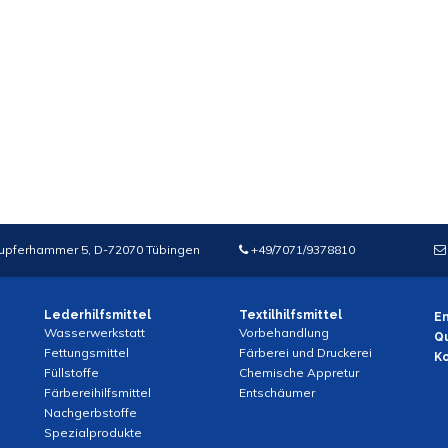
upferhammer 5, D-72070 Tübingen
+49/7071/
9378810
Lederhilfsmittel
Textilhilfsmittel
En
Wasserwerkstatt
Vorbehandlung
Qu
Fettungsmittel
Färberei und Druckerei
K
Füllstoffe
Chemische Appretur
Färbereihilfsmittel
Entschäumer
Nachgerbstoffe
Spezialprodukte