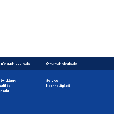
info[at]dr-eberle.de
www.dr-eberle.de
twicklung
Service
alität
Nachhaltigkeit
ontakt